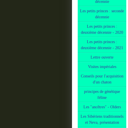
décennie
Les petits princes : seconde
décennie
Les petits princes :
deuxième décennie - 2020
Les petits princes :
deuxième décennie - 2021
Lettre ouverte
Visites impériales
Conseils pour l'acquisition
d'un chaton
principes de génétique
féline
Les "ancêtres" - Olders
Les Sibériens traditionnels
et Neva, présentation