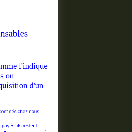
onsables
comme l'indique
es ou
quisition d'un
sont nés chez nous
payés, ils restent