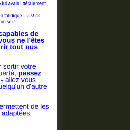
lui avais littéralement
n fatidique :
"Est-ce
omiser !
 capables de
vous ne l'êtes
rir tout nus
 sortir votre
iberté,
passez
- allez vous
quelqu'un d'autre
permettent de les
s adaptées,