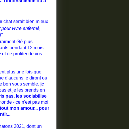
 à
l'inconscience ou à
 chat serait bien mieux
it pour vivre enfermé,
!"
vraiment été plus
vants pendant 12 mois
et de profiter de vos
ent plus une fois que
 que d'aucuns le diront ou
que bon vous semble,
je
bas et je les prends en
is pas, les sociabilise
monde - ce n'est pas moi
tout mon amour... pour
tir...
chatons 2021, dont un