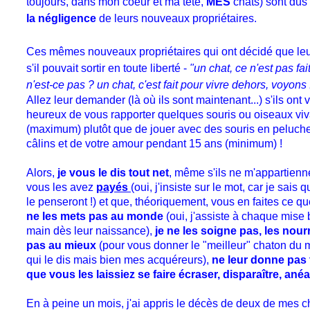
toujours, dans mon coeur et ma tête,
MES
chats) sont dus
la négligence
de leurs nouveaux propriétaires.
Ces mêmes nouveaux propriétaires qui ont décidé que leur
s'il pouvait sortir en toute liberté -
"un chat, ce n'est pas fa
n'est-ce pas ? un chat, c'est fait pour vivre dehors, voyons 
Allez leur demander (là où ils sont maintenant...) s'ils ont 
heureux de vous rapporter quelques souris ou oiseaux vi
(maximum) plutôt que de jouer avec des souris en peluche 
câlins et de votre amour pendant 15 ans (minimum) !
Alors,
je vous le dis tout net
, même s'ils ne m'appartienn
vous les avez
payés
(oui, j'insiste sur le mot, car je sais
le penseront !) et que, théoriquement, vous en faites ce 
ne les mets pas au monde
(oui, j'assiste à chaque mise 
main dès leur naissance),
je ne les soigne pas, les nourr
pas au mieux
(pour vous donner le "meilleur" chaton du 
qui le dis mais bien mes acquéreurs),
ne leur donne pas 
que vous les laissiez se faire écraser, disparaître, anéan
En à peine un mois, j'ai appris le décès de deux de mes 