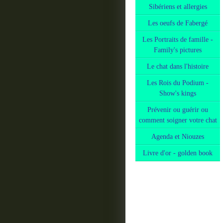
Sibériens et allergies
Les oeufs de Fabergé
Les Portraits de famille -
Family's pictures
Le chat dans l'histoire
Les Rois du Podium -
Show's kings
Prévenir ou guérir ou
comment soigner votre chat
Agenda et Niouzes
Livre d'or - golden book