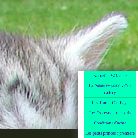
Accueil - Welcome
Le Palais impérial - Our
cattery
Les Tsars - Our boys
Les Tsarevna - our girls
Conditions d'achat
Les petits princes : première